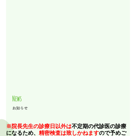
目の病気について
コンタクトレンズ
コンタクトレンズ処方について
処方可能コンタクトレンズ
初診の方へ
当院の特長
ご確認事項
News
診察の流れ
お知らせ
※院長先生の診療日以外は
不定期の代診医の診療
になるため、
精密検査は致しかねます
ので予めご