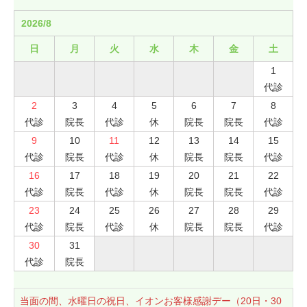
2026/8
日
月
火
水
木
金
土
1
代診
2
3
4
5
6
7
8
代診
院長
代診
休
院長
院長
代診
9
10
11
12
13
14
15
代診
院長
代診
休
院長
院長
代診
16
17
18
19
20
21
22
代診
院長
代診
休
院長
院長
代診
23
24
25
26
27
28
29
代診
院長
代診
休
院長
院長
代診
30
31
代診
院長
当面の間、水曜日の祝日、イオンお客様感謝デー（20日・30